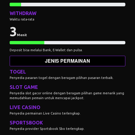
WITHDRAW
Waktu rata-rata
3
Menit
Deposit bisa melalui Bank, E-Wallet dan pulsa.
JENIS PERMAINAN
TOGEL
Penyedia pasaran togel dengan beragam pilihan pasaran terbaik.
SLOT GAME
Penyedia slot gacor online dengan beragam pilihan game menarik yang
memudahkan pemain untuk mencapai jackpot.
LIVE CASINO
Penyedia permainan Live Casino terlengkap.
SPORTSBOOK
Penyedia provider Sportsbook Sbo terlengkap.