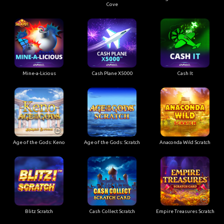
Cove
Mine-a-Licious
Cash Plane X5000
Cash It
Age of the Gods: Keno
Age of the Gods: Scratch
Anaconda Wild Scratch
Blitz Scratch
Cash Collect Scratch
Empire Treasures Scratch