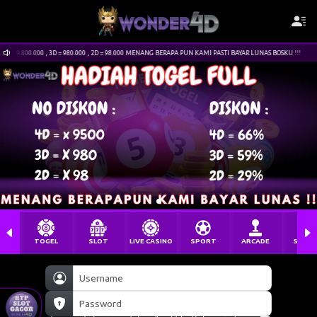
9.800.000 , 3D = 980.000 , 2D = 98.000 MENANG BERAPA PUN KAMI PASTI BAYAR LUNAS BOSKU !!!
TOGEL
SLOT
LIVE CASINO
SPORT
ARCADE
SABU