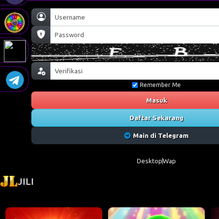
Remember Me
Masuk
Daftar Sekarang
Main di Telegram
Desktop
Wap
JILI