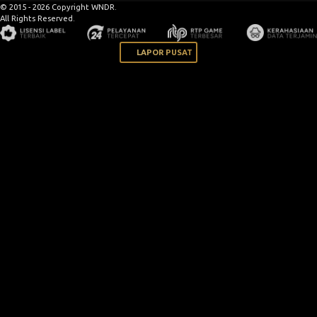
© 2015 - 2026 Copyright WNDR.
All Rights Reserved.
LAPOR PUSAT