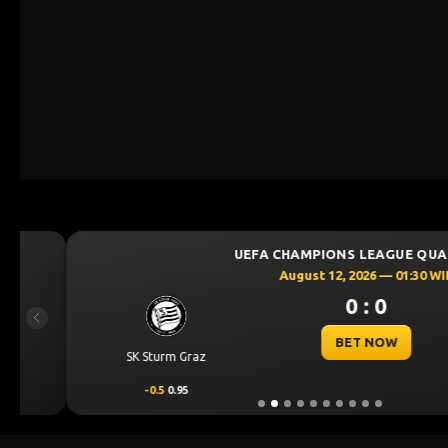
UEFA CHAMPIONS LEAGUE QUALIFIER
August 12, 2026 — 01:30 WIB
0 : 0
Previous
BET NOW
SK Sturm Graz
-0.5
0.95