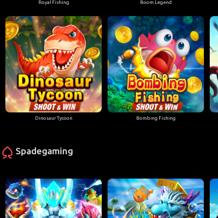
Royal Fishing
Boom Legend
Dinosaur Tycoon
Bombing Fishing
Spadegaming