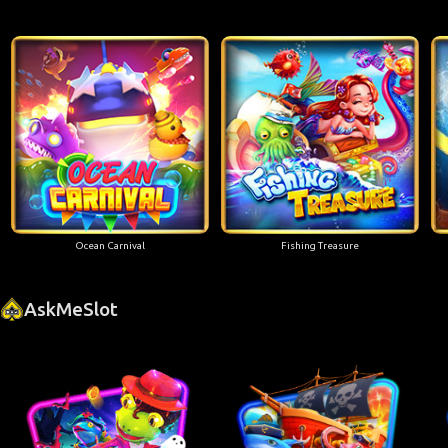
Ocean Carnival
Fishing Treasure
AskMeSlot