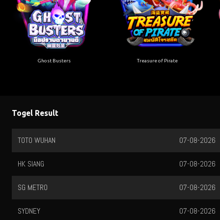
Ghost Busters
Treasure of Pirate
Togel Result
HONGKONG
06-08-2026
HONGKONG LOTTO
06-08-2026