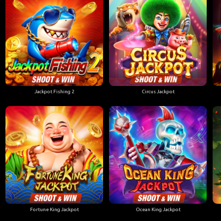
Jackpot Fishing 2
Circus Jackpot
Fortune King Jackpot
Ocean King Jackpot